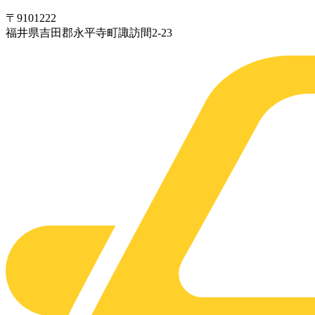
〒
910
1222
福井県吉田郡永平寺町諏訪間2-23